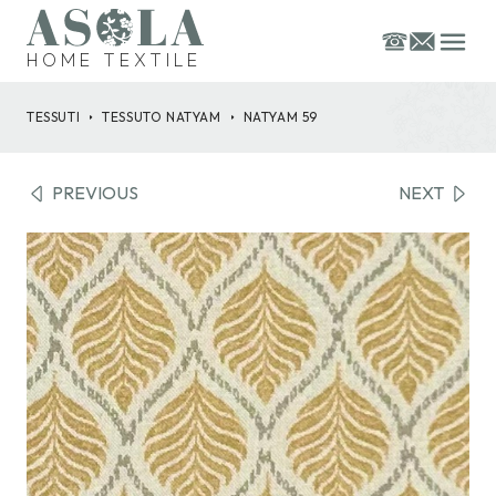
HOME TEXTILE
TESSUTI
TESSUTO
NATYAM
NATYAM 59
PREVIOUS
NEXT