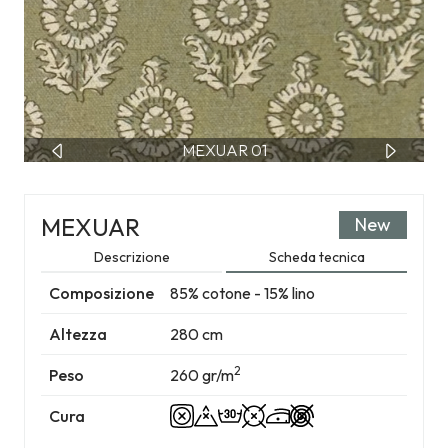
MEXUAR 02
MEXUAR 01
MEXUAR
New
Descrizione
Scheda tecnica
Composizione
85% cotone - 15% lino
Altezza
280 cm
2
Peso
260 gr/m
Cura