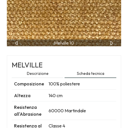
Melville 1-2-3-4-5
Melville 10
MELVILLE
Descrizione
Scheda tecnica
Composizione
100% poliestere
Altezza
140 cm
Resistenza
60000 Martindale
all'Abrasione
Resistenza al
Classe 4