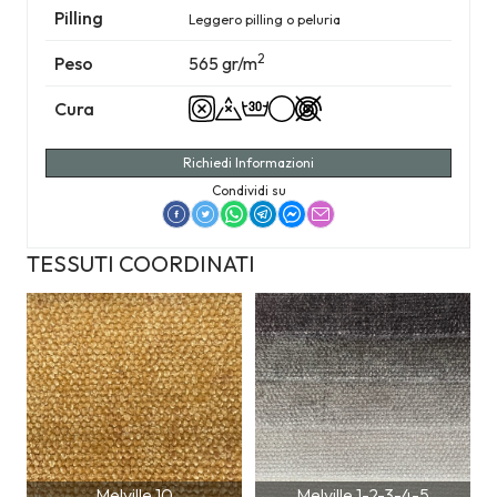
Pilling
Leggero pilling o peluria
2
Peso
565 gr/m
Cura
Richiedi Informazioni
Condividi su
TESSUTI COORDINATI
Melville 10
Melville 1-2-3-4-5