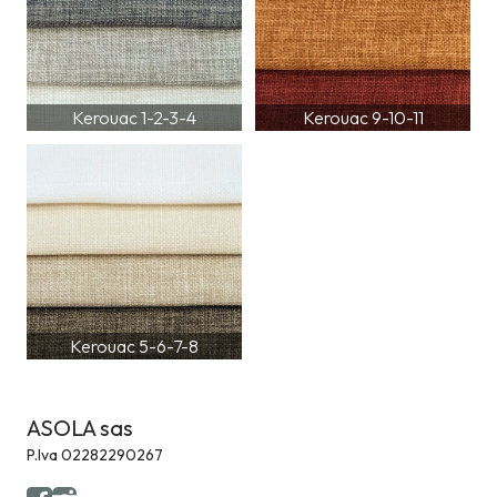
Kerouac 1-2-3-4
Kerouac 9-10-11
Kerouac 5-6-7-8
ASOLA sas
P.Iva 02282290267