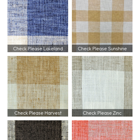
Check Please Lakeland
Check Please Sunshine
Check Please Harvest
Check Please Zinc